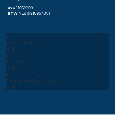
KVK
11058209
BTW
NL819918957B01
Mijn Account
Infomatie
Producten & Oplossingen