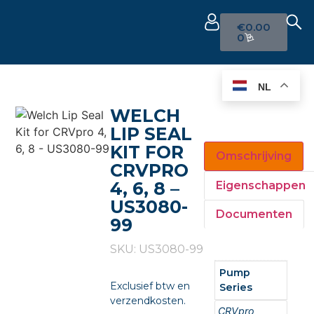
€
0.00
0
NL
WELCH
LIP SEAL
KIT FOR
Omschrijving
CRVPRO
4, 6, 8 –
Eigenschappen
US3080-
Documenten
99
SKU: US3080-99
Pump
Exclusief btw en
Series
verzendkosten.
CRVpro