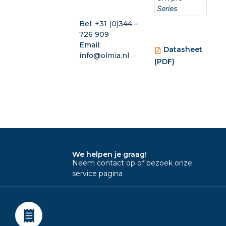
Series
Bel:
+31 (0)344 –
726 909
Email:
Datasheet
info@olmia.nl
(PDF)
We helpen je graag!
Neem contact op of bezoek onze
service pagina