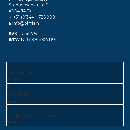
Stephensonstraat 9
4004 JA Tiel
T
+31 (0)344
– 726 909
E
info@olmia.nl
KVK
11058209
BTW
NL819918957B01
Mijn Account
Infomatie
Producten & Oplossingen