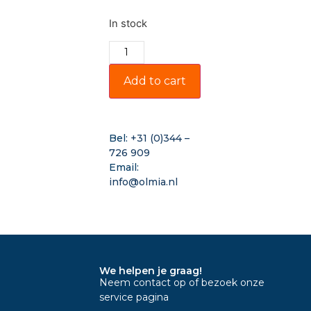
In stock
Add to cart
Bel:
+31 (0)344 –
726 909
Email:
info@olmia.nl
We helpen je graag!
Neem contact op of bezoek onze
service pagina