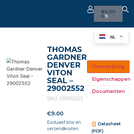
€
0.00
0
NL
THOMAS
GARDNER
DENVER
Omschrijving
VITON
SEAL –
Eigenschappen
29002552
Documenten
SKU: 29002552
€
9.00
Exclusief btw en
Datasheet
verzendkosten.
(PDF)