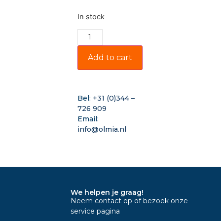
In stock
Add to cart
Bel:
+31 (0)344 –
726 909
Email:
info@olmia.nl
We helpen je graag!
Neem contact op of bezoek onze
service pagina