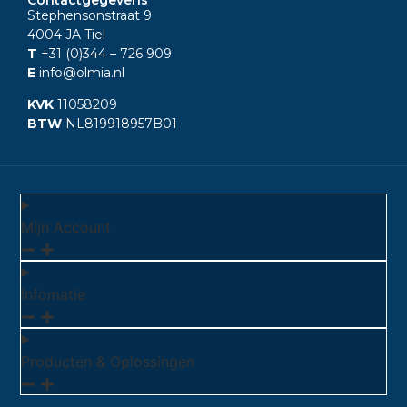
Stephensonstraat 9
4004 JA Tiel
T
+31 (0)344
– 726 909
E
info@olmia.nl
KVK
11058209
BTW
NL819918957B01
Mijn Account
Infomatie
Producten & Oplossingen