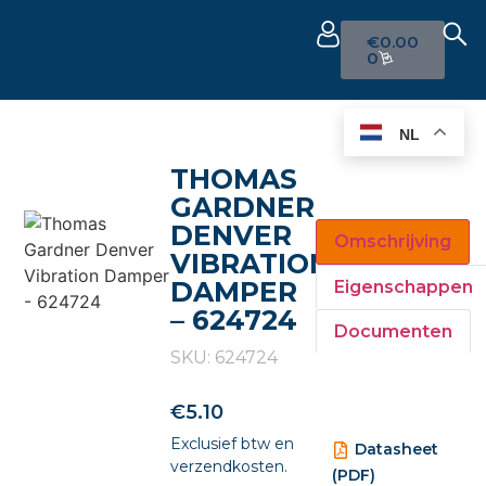
€
0.00
0
NL
THOMAS
GARDNER
DENVER
Omschrijving
VIBRATION
DAMPER
Eigenschappen
– 624724
Documenten
SKU: 624724
€
5.10
Exclusief btw en
Datasheet
verzendkosten.
(PDF)