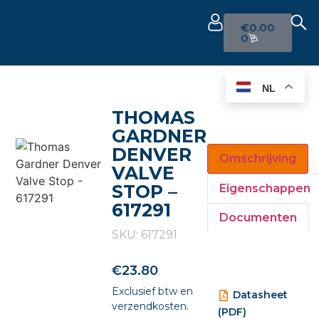
€
0.00
0
NL
THOMAS
GARDNER
DENVER
Omschrijving
VALVE
STOP –
Eigenschappen
617291
Documenten
SKU: 617291
€
23.80
Exclusief btw en
Datasheet
verzendkosten.
(PDF)