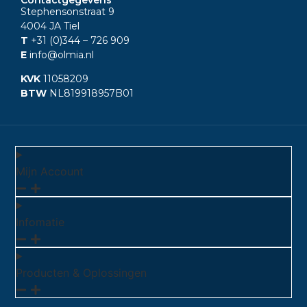
Stephensonstraat 9
4004 JA Tiel
T
+31 (0)344
– 726 909
E
info@olmia.nl
KVK
11058209
BTW
NL819918957B01
Mijn Account
Infomatie
Producten & Oplossingen