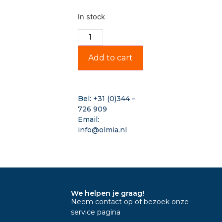
In stock
Add to cart
Bel:
+31 (0)344 –
726 909
Email:
info@olmia.nl
We helpen je graag!
Neem contact op of bezoek onze
service pagina