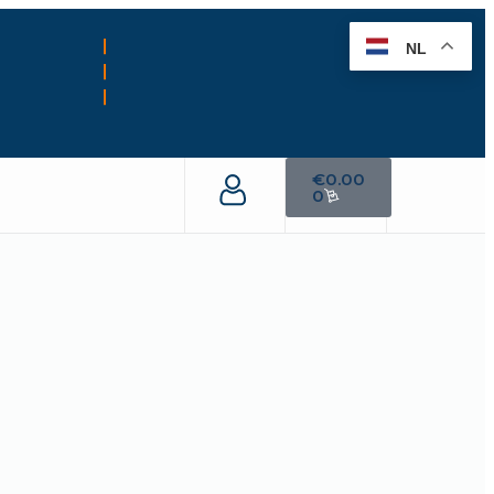
NL
€
0.00
0