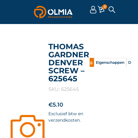
0
THOMAS
GARDNER
DENVER
Omschrijving
Eigenschappen
Doc
SCREW –
625645
SKU: 625645
€
5.10
Exclusief btw en
verzendkosten.