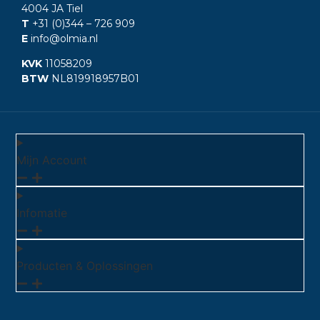
4004 JA Tiel
T
+31 (0)344
– 726 909
E
info@olmia.nl
KVK
11058209
BTW
NL819918957B01
Mijn Account
Infomatie
Producten & Oplossingen