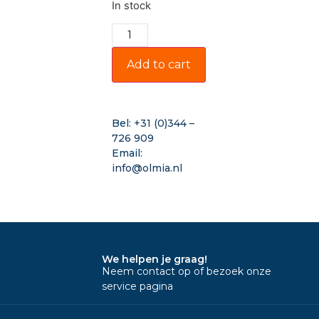
In stock
Add to cart
Bel:
+31 (0)344 –
726 909
Email:
info@olmia.nl
We helpen je graag!
Neem contact op of bezoek onze
service pagina