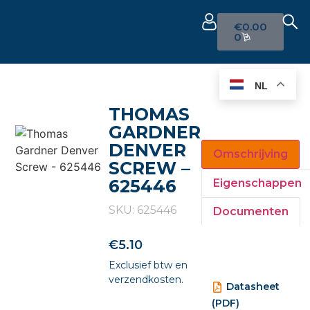
€
0.00
0
NL
THOMAS
GARDNER
DENVER
Omschrijving
SCREW –
625446
Eigenschappen
SKU: 625446
Documenten
€
5.10
Exclusief btw en
verzendkosten.
Datasheet
(PDF)