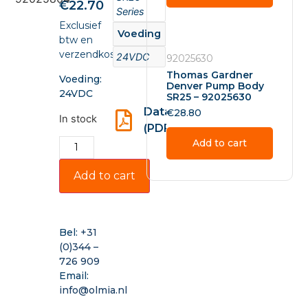
€
22.70
Series
Exclusief
Voeding
btw en
verzendkosten.
24VDC
92025630
Thomas Gardner
Voeding:
Denver Pump Body
24VDC
SR25 – 92025630
Datasheet
€
28.80
In stock
(PDF)
Add to cart
Add to cart
Bel:
+31
(0)344 –
726 909
Email:
info@olmia.nl