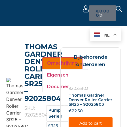
€
0.00
0
NL
THOMAS
GARDNER
Bijbehorende
DENVER
Omschrijving
onderdelen
ROLLER
CARRIER
Eigenschappen
SR25
Documenten
92025803
–
Thomas Gardner
92025804
Denver Roller Carrier
SR25 – 92025803
SKU:
Pump
€
22.50
92025804
Series
Add to cart
SR25