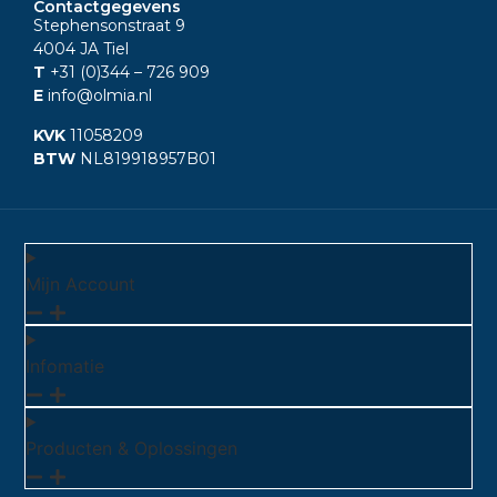
Contactgegevens
Stephensonstraat 9
4004 JA Tiel
T
+31 (0)344
– 726 909
E
info@olmia.nl
KVK
11058209
BTW
NL819918957B01
Mijn Account
Infomatie
Producten & Oplossingen