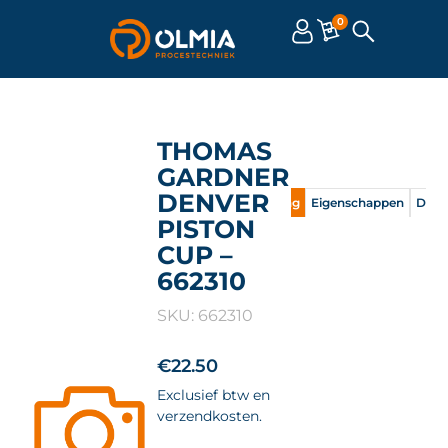
0
THOMAS
GARDNER
DENVER
Omschrijving
Eigenschappen
Doc
PISTON
CUP –
662310
SKU: 662310
€
22.50
Exclusief btw en
verzendkosten.