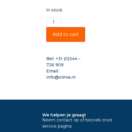
In stock
Add to cart
Bel:
+31 (0)344 –
726 909
Email:
info@olmia.nl
We helpen je graag!
Neem contact op of bezoek onze
service pagina