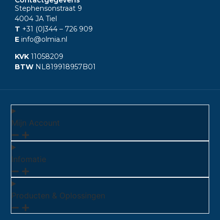
Stephensonstraat 9
4004 JA Tiel
T
+31 (0)344
– 726 909
E
info@olmia.nl
KVK
11058209
BTW
NL819918957B01
Mijn Account
Infomatie
Producten & Oplossingen