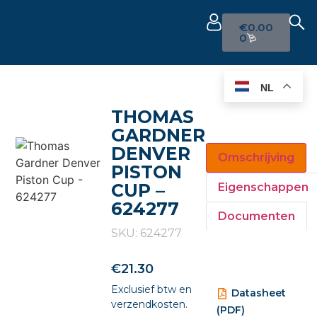
€
0.00
0
NL
THOMAS
GARDNER
DENVER
Omschrijving
PISTON
CUP –
Eigenschappen
624277
Documenten
SKU: 624277
€
21.30
Exclusief btw en
Datasheet
verzendkosten.
(PDF)