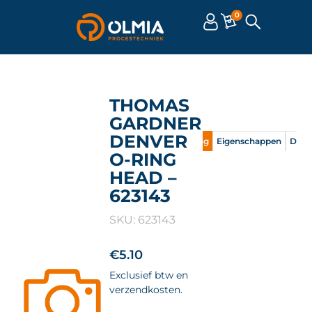
0
THOMAS
GARDNER
DENVER
Omschrijving
Eigenschappen
Doc
O-RING
HEAD –
623143
SKU: 623143
€
5.10
Exclusief btw en
verzendkosten.