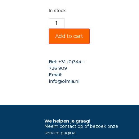
In stock
Add to cart
Bel:
+31 (0)344 –
726 909
Email:
info@olmia.nl
We helpen je graag!
Neem contact op of bezoek onze
service pagina