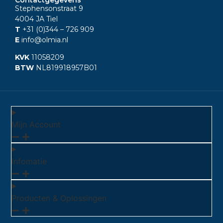
Stephensonstraat 9
4004 JA Tiel
T
+31 (0)344
– 726 909
E
info@olmia.nl
KVK
11058209
BTW
NL819918957B01
Mijn Account
Infomatie
Producten & Oplossingen