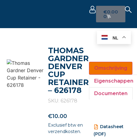
€
0.00
0
NL
THOMAS
GARDNER
DENVER
Omschrijving
CUP
RETAINER
Eigenschappen
– 626178
Documenten
SKU: 626178
€
10.00
Exclusief btw en
Datasheet
verzendkosten.
(PDF)