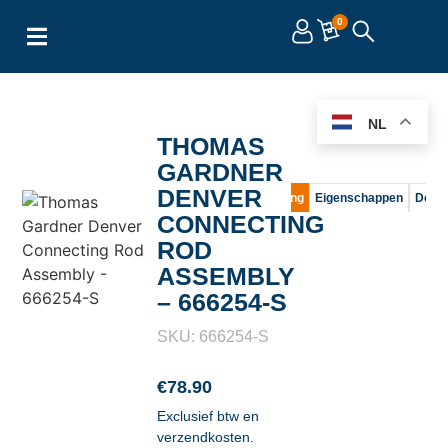
0
NL
THOMAS
GARDNER
DENVER
Omschrijving
Eigenschappen
Docu
CONNECTING
ROD
ASSEMBLY
– 666254-S
SKU: 666254-S
€
78.90
Exclusief btw en
verzendkosten.