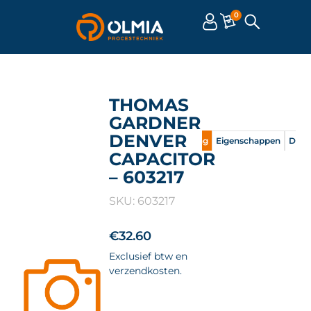
0
THOMAS
GARDNER
DENVER
Omschrijving
Eigenschappen
Doc
CAPACITOR
– 603217
SKU: 603217
€
32.60
Exclusief btw en
verzendkosten.