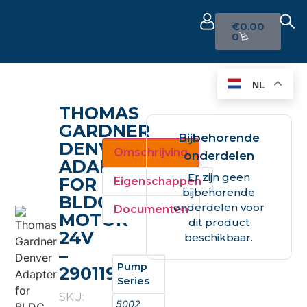
€
0.00
0
NL
THOMAS
GARDNER
Bijbehorende
DENVER
Omschrijving
onderdelen
ADAPTER
Er zijn geen
FOR
Eigenschappen
bijbehorende
BLDC
onderdelen voor
Documenten
MOTOR
dit product
24V
beschikbaar.
–
Pump
29011931
Series
SKU:
5002