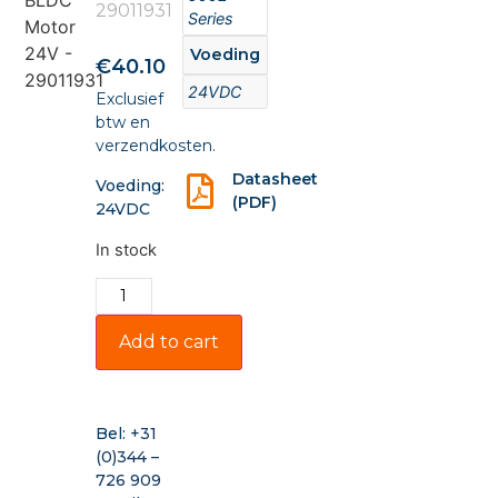
29011931
Series
Voeding
€
40.10
24VDC
Exclusief
btw en
verzendkosten.
Datasheet
Voeding:
(PDF)
24VDC
In stock
Add to cart
Bel:
+31
(0)344 –
726 909