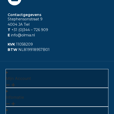
Contactgegevens
Stephensonstraat 9
4004 JA Tiel
T
+31 (0)344
– 726 909
E
info@olmia.nl
KVK
11058209
BTW
NL819918957B01
Mijn Account
Infomatie