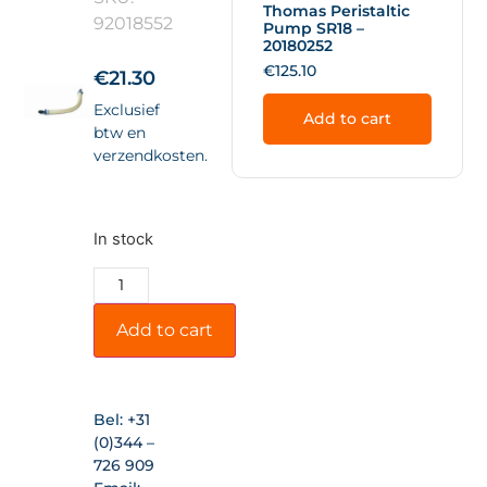
Thomas Peristaltic
92018552
Pump SR18 –
20180252
€
125.10
€
21.30
Exclusief
Add to cart
btw en
verzendkosten.
In stock
Add to cart
Bel:
+31
(0)344 –
726 909