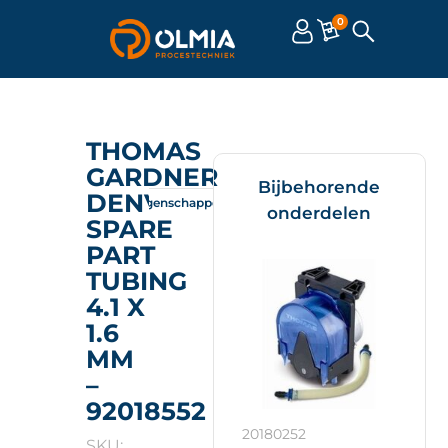
0
THOMAS
GARDNER
Bijbehorende
DENVER
Omschrijving
Eigenschappen
Documenten
onderdelen
SPARE
PART
TUBING
4.1 X
1.6
MM
–
92018552
20180252
SKU: