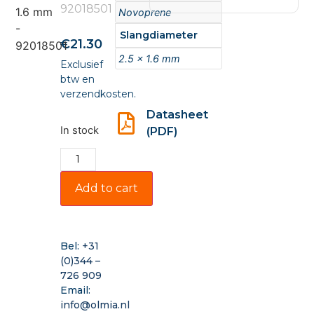
92018501
Novoprene
Slangdiameter
€
21.30
2.5 x 1.6 mm
Exclusief
btw en
verzendkosten.
Datasheet
In stock
(PDF)
Add to cart
Bel:
+31
(0)344 –
726 909
Email:
info@olmia.nl