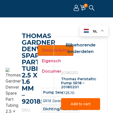
0
NL
THOMAS
GARDNER
Bijbehorende
DENVER
Omschrijving
onderdelen
SPARE
PART
Eigenschappen
TUBING
Documenten
20180201
2.5 X
Thomas Peristaltic
1.6
Pump SR18 –
MM
20180201
Pump Series
€
125.10
–
92018501
SR18 Series
Add to cart
Dichting/Materiaal
SKU: