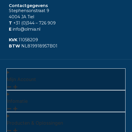
Contactgegevens
Stephensonstraat 9
4004 JA Tiel
T
+31 (0)344
– 726 909
E
info@olmia.nl
KVK
11058209
BTW
NL819918957B01
Mijn Account
Infomatie
Producten & Oplossingen