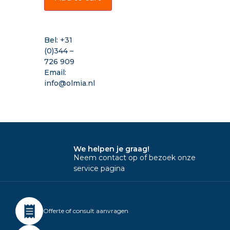
Bel:
+31
(0)344 –
726 909
Email:
info@olmia.nl
We helpen je graag!
Neem contact op of bezoek onze
service pagina
Offerte of consult aanvragen