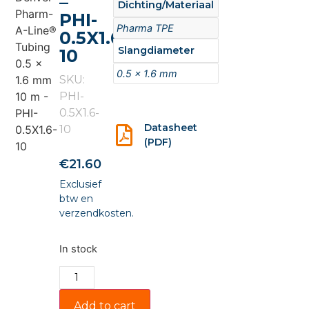
–
Dichting/Materiaal
PHI-
Pharma TPE
0.5X1.6-
Slangdiameter
10
0.5 x 1.6 mm
SKU:
PHI-
0.5X1.6-
Datasheet
10
(PDF)
€
21.60
Exclusief
btw en
verzendkosten.
In stock
Add to cart