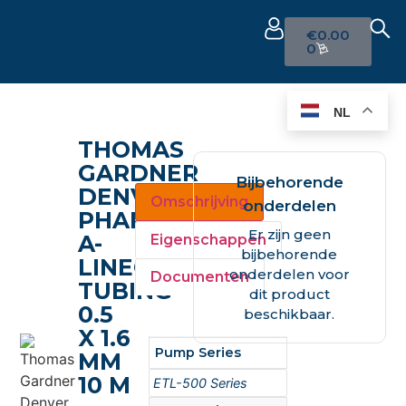
€
0.00
0
NL
THOMAS
GARDNER
Bijbehorende
DENVER
Omschrijving
onderdelen
PHARM-
Er zijn geen
A-
Eigenschappen
bijbehorende
LINE®
onderdelen voor
Documenten
TUBING
dit product
0.5
beschikbaar.
X 1.6
Pump Series
MM
10 M
ETL-500 Series