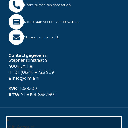
Neem telefonisch contact op
Meld je aan voor onze nieuwsbrief
Stuur ons een e-mail
Contactgegevens
Stephensonstraat 9
4004 JA Tiel
T
+31 (0)344
– 726 909
E
info@olmia.nl
KVK
11058209
BTW
NL819918957B01
Mijn Account