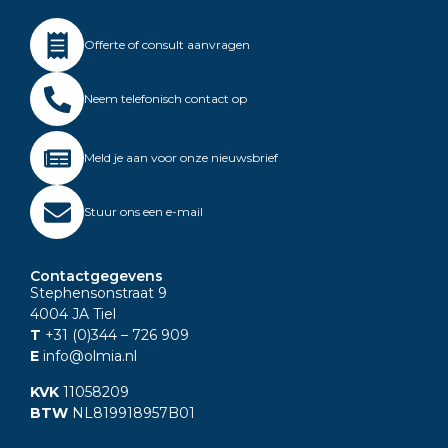
Offerte of consult aanvragen
Neem telefonisch contact op
Meld je aan voor onze nieuwsbrief
Stuur ons een e-mail
Contactgegevens
Stephensonstraat 9
4004 JA Tiel
T
+31 (0)344
– 726 909
E
info@olmia.nl
KVK
11058209
BTW
NL819918957B01