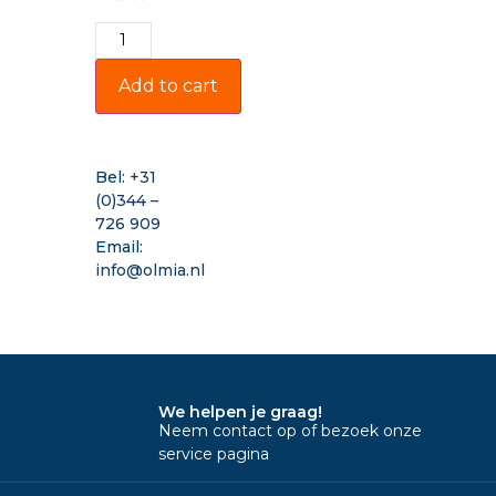
Add to cart
Bel:
+31
(0)344 –
726 909
Email:
info@olmia.nl
We helpen je graag!
Neem contact op of bezoek onze
service pagina