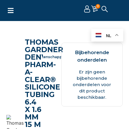
0
NL
THOMAS
GARDNER
Bijbehorende
DENVER
Omschrijving
Eigenschappen
Documenten
onderdelen
PHARM-
A-
Er zijn geen
CLEAR®
bijbehorende
onderdelen voor
SILICONE
dit product
TUBING
beschikbaar.
6.4
X 1.6
MM
15 M