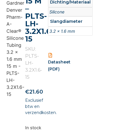
15 M
Dichting/Materiaal
–
Silicone
PLTS-
Slangdiameter
LH-
3.2X1.6-
3.2 x 1.6 mm
15
SKU:
PLTS-
Datasheet
LH-
(PDF)
3.2X1.6-
15
€
21.60
Exclusief
btw en
verzendkosten.
In stock