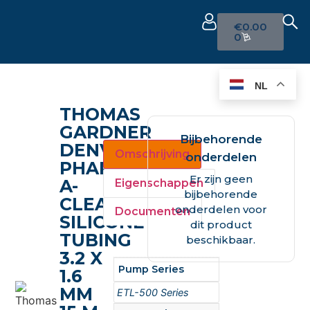
€
0.00
0
NL
THOMAS
GARDNER
Bijbehorende
DENVER
Omschrijving
onderdelen
PHARM-
Er zijn geen
A-
Eigenschappen
bijbehorende
CLEAR®
onderdelen voor
Documenten
SILICONE
dit product
TUBING
beschikbaar.
3.2 X
Pump Series
1.6
MM
ETL-500 Series