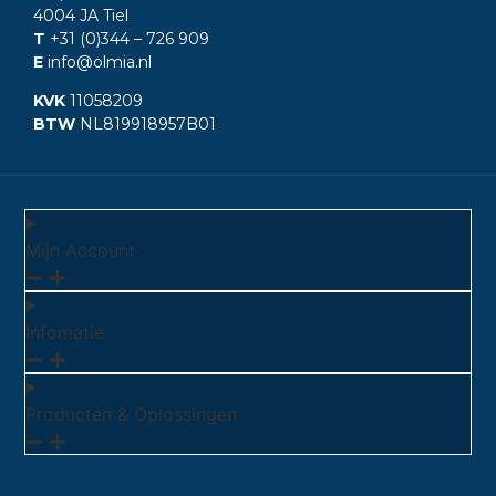
4004 JA Tiel
T
+31 (0)344
– 726 909
E
info@olmia.nl
KVK
11058209
BTW
NL819918957B01
Mijn Account
Infomatie
Producten & Oplossingen