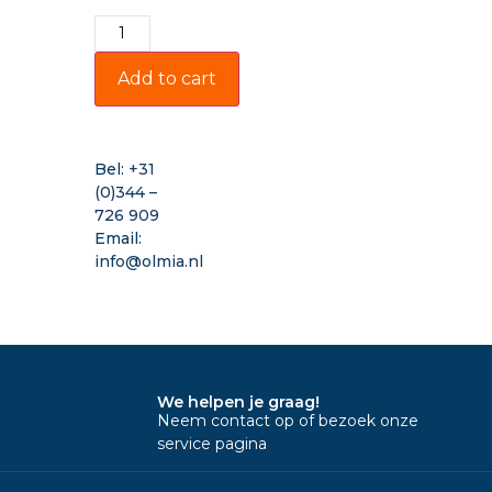
Add to cart
Bel:
+31
(0)344 –
726 909
Email:
info@olmia.nl
We helpen je graag!
Neem contact op of bezoek onze
service pagina