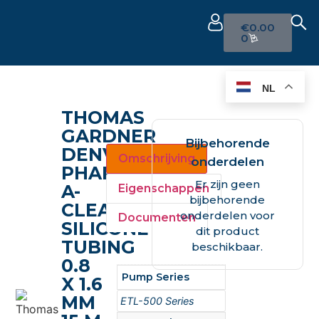
€
0.00
0
NL
THOMAS
GARDNER
Bijbehorende
DENVER
Omschrijving
onderdelen
PHARM-
Er zijn geen
A-
Eigenschappen
bijbehorende
CLEAR®
onderdelen voor
Documenten
SILICONE
dit product
TUBING
beschikbaar.
0.8
Pump Series
X 1.6
MM
ETL-500 Series