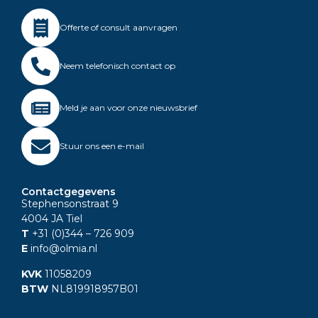
Offerte of consult aanvragen
Neem telefonisch contact op
Meld je aan voor onze nieuwsbrief
Stuur ons een e-mail
Contactgegevens
Stephensonstraat 9
4004 JA Tiel
T
+31 (0)344
– 726 909
E
info@olmia.nl
KVK
11058209
BTW
NL819918957B01