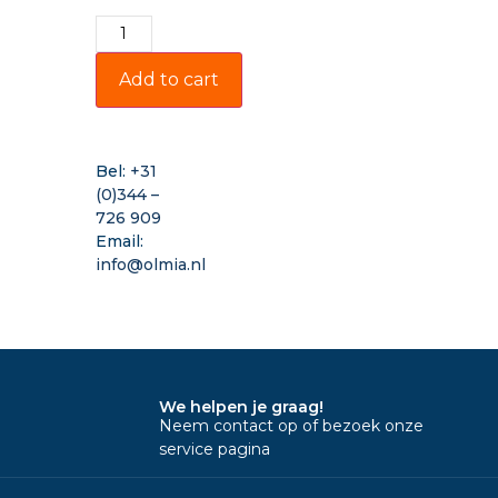
Add to cart
Bel:
+31
(0)344 –
726 909
Email:
info@olmia.nl
We helpen je graag!
Neem contact op of bezoek onze
service pagina