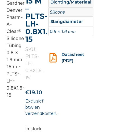
15 M
Dichting/Materiaal
–
Silicone
PLTS-
Slangdiameter
LH-
0.8X1.6-
0.8 x 1.6 mm
15
SKU:
Datasheet
PLTS-
(PDF)
LH-
0.8X1.6-
15
€
19.10
Exclusief
btw en
verzendkosten.
In stock