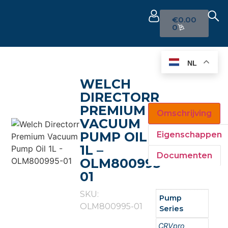
€
0.00
0
NL
WELCH
DIRECTORR
PREMIUM
Omschrijving
VACUUM
PUMP OIL
Eigenschappen
1L –
Documenten
OLM800995-
01
SKU:
Pump
OLM800995-01
Series
CRVpro