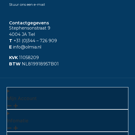
Stuur ons een e-mail
Contactgegevens
Stephensonstraat 9
4004 JA Tiel
T
+31 (0)344
– 726 909
E
info@olmia.nl
KVK
11058209
BTW
NL819918957B01
Mijn Account
Infomatie