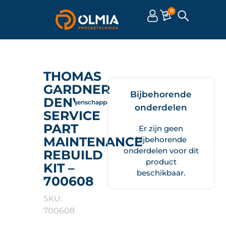
0
THOMAS
GARDNER
Bijbehorende
DENVER
Omschrijving
Eigenschappen
Documenten
onderdelen
SERVICE
PART
Er zijn geen
MAINTENANCE
bijbehorende
onderdelen voor dit
REBUILD
product
KIT –
beschikbaar.
700608
SKU:
700608