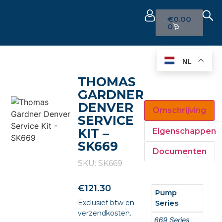
€
0.00
0
NL
THOMAS
GARDNER
DENVER
Omschrijving
SERVICE
KIT –
Eigenschappen
SK669
Documenten
SKU: SK669
€
121.30
Pump
Exclusief btw en
Series
verzendkosten.
669 Series