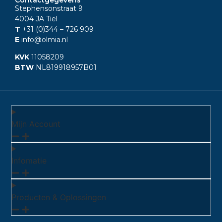
Stephensonstraat 9
4004 JA Tiel
T
+31 (0)344
– 726 909
E
info@olmia.nl
KVK
11058209
BTW
NL819918957B01
Mijn Account
Infomatie
Producten & Oplossingen