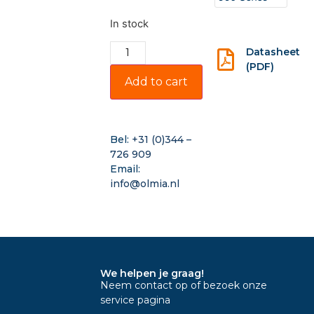
In stock
Datasheet
(PDF)
Add to cart
Bel:
+31 (0)344 –
726 909
Email:
info@olmia.nl
We helpen je graag!
Neem contact op of bezoek onze
service pagina