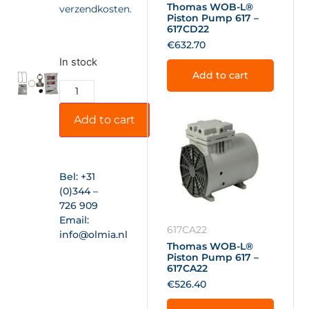
Thomas WOB-L®
verzendkosten.
Piston Pump 617 –
617CD22
€
632.70
In stock
Add to cart
Add to cart
Bel:
+31
(0)344 –
726 909
Email:
617CA22
info@olmia.nl
Thomas WOB-L®
Piston Pump 617 –
617CA22
€
526.40