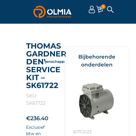
0
THOMAS
GARDNER
Bijbehorende
DENVER
Omschrijving
Eigenschappen
Documenten
onderdelen
SERVICE
KIT –
SK61722
SKU:
SK61722
€
236.40
Exclusief
617CD22
btw en