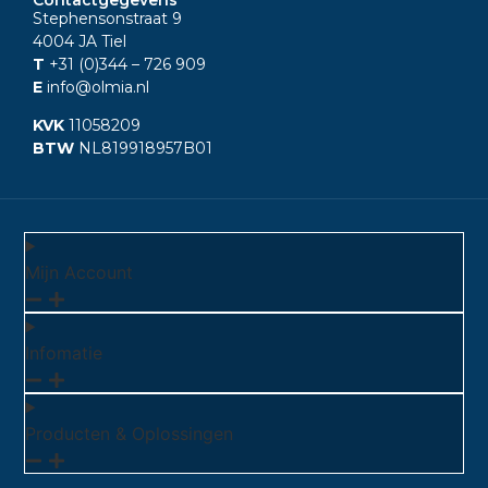
Stephensonstraat 9
4004 JA Tiel
T
+31 (0)344
– 726 909
E
info@olmia.nl
KVK
11058209
BTW
NL819918957B01
Mijn Account
Infomatie
Producten & Oplossingen