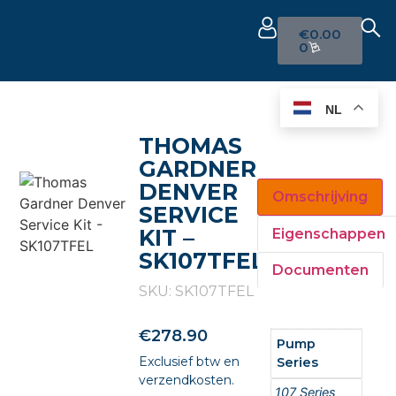
€
0.00
0
NL
THOMAS
GARDNER
DENVER
Omschrijving
SERVICE
KIT –
Eigenschappen
SK107TFEL
Documenten
SKU: SK107TFEL
€
278.90
Pump
Exclusief btw en
Series
verzendkosten.
107 Series