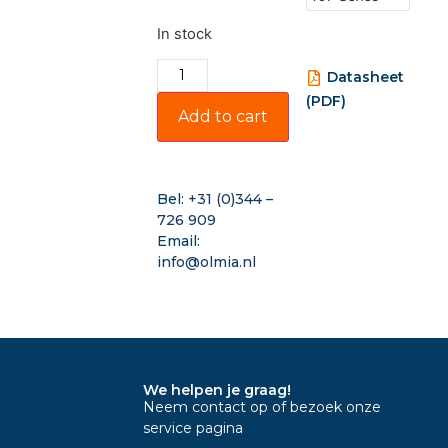
In stock
Datasheet
(PDF)
Add to cart
Bel:
+31 (0)344 –
726 909
Email:
info@olmia.nl
We helpen je graag!
Neem contact op of bezoek onze
service pagina