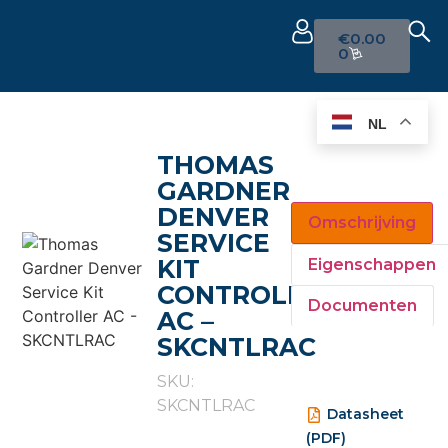
€
0.00
0
NL
THOMAS
GARDNER
DENVER
Omschrijving
SERVICE
KIT
Eigenschappen
CONTROLLER
Documenten
AC –
SKCNTLRAC
SKU:
SKCNTLRAC
Datasheet
(PDF)