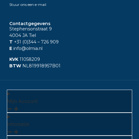
Stuur ons een e-mail
Contactgegevens
Stephensonstraat 9
4004 JA Tiel
T
+31 (0)344
– 726 909
E
info@olmia.nl
KVK
11058209
BTW
NL819918957B01
Mijn Account
Infomatie