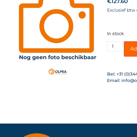
€
127.60
Exclusief btw
In stock
Ad
Bel:
+31 (0)34
Email:
info@o