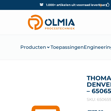
1.000+ artikelen uit voorraad leverbaar
Producten
Toepassingen
Engineerin
THOMA
DENVER
– 6506
SKU: 65065