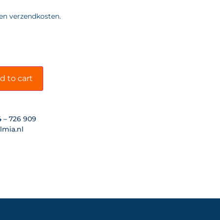
 en verzendkosten.
d to cart
4 – 726 909
lmia.nl