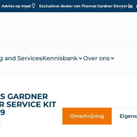
Advies op maat
Exclusieve dealer van Thomas Gardner Denver
g and Services
Kennisbank
Over ons
S GARDNER
 SERVICE KIT
59
Omschrijving
Eigen
9