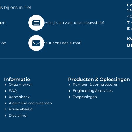
Co
bij ons in Tiel
St
40
T
+
gen
Meld je aan voor onze nieuwsbrief
E
i
K
t op
Stuur ons een e-mail
B
Informatie
Producten & Oplossingen
Onze merken
Pompen & compressoren
FAQ
Engineering & services
Kennisbank
Toepassingen
Algemene voorwaarden
Privacybeleid
Disclaimer