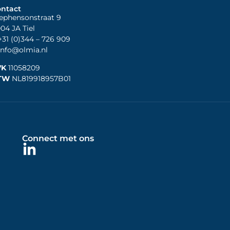
ntact
ephensonstraat 9
04 JA Tiel
31 (0)344
– 726 909
nfo@olmia.nl
VK
11058209
TW
NL819918957B01
Connect met ons