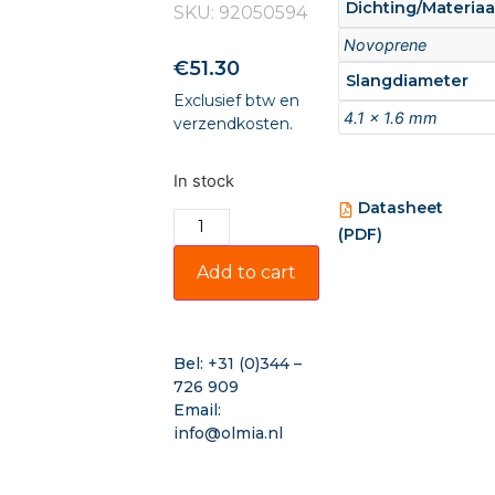
Dichting/Materiaa
SKU: 92050594
Novoprene
€
51.30
Slangdiameter
Exclusief btw en
4.1 x 1.6 mm
verzendkosten.
In stock
Datasheet
(PDF)
Add to cart
Bel:
+31 (0)344 –
726 909
Email:
info@olmia.nl