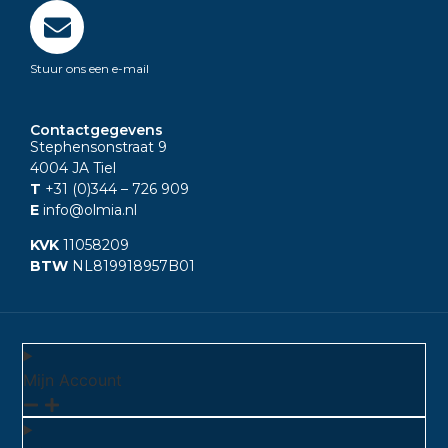
Stuur ons een e-mail
Contactgegevens
Stephensonstraat 9
4004 JA Tiel
T
+31 (0)344
– 726 909
E
info@olmia.nl
KVK
11058209
BTW
NL819918957B01
Mijn Account