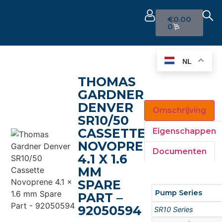
€
0.00
0
NL
THOMAS
GARDNER
DENVER
Omschrijving
SR10/50
CASSETTE
Eigenschappen
NOVOPRENE
Documenten
4.1 X 1.6
MM
SPARE
Pump Series
PART –
92050594
SR10 Series